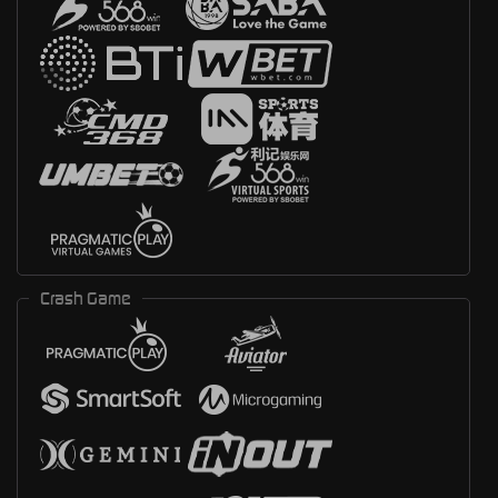
Crash Game