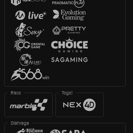
Race
Togel
Olahraga