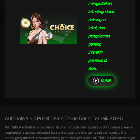
menyediakan
teknologi stabil,
dukungan
lokal, dan
pengalaman
gaming
interaktif
premium di
Asia.
MAIN
Autobola Situs Pusat Game Online Gacor Terbaik 2026
AUTOBOLA adalah situs permainan taruhan terbesar dan terpercaya di Indonesia. Dimana
kami adalah salah satu situs judi bola online, casino online, game slot dan poker online
terbaik yang mencakup seluruh bidang permainan judi online. AUTOBOLA kini hadir sebagai