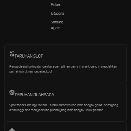
Poker
E-Sports
Sabung
Ayam
TARUHAN SLOT
Penyedia slot online dengan beragam pilihan game menarik yang memudahkan
pemain untuk mencapai jackpot
TARUHAN OLAHRAGA
Sportsbook Gaming Platform Terbaik menawarkan lebih banyak game, odds yang
lebih tinggi, dan menyediakan pilihan yang lebih banyak untuk pemain.