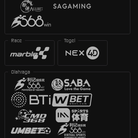
Race
Togel
Olahraga