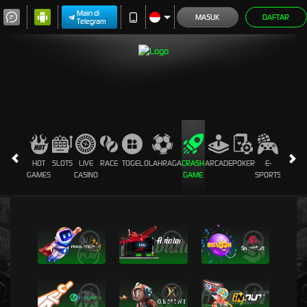
Main di
MASUK
DAFTAR
Telegram
HOT
SLOTS
LIVE
RACE
TOGEL
OLAHRAGA
CRASH
ARCADE
POKER
E-
SABUN
GAMES
CASINO
GAME
SPORTS
AYAM
i
i
i
i
i
i