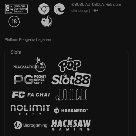
©2026 AUTOBOLA. Hak cipta
dilindungi | 18+
Platform Penyedia Layanan
Slots