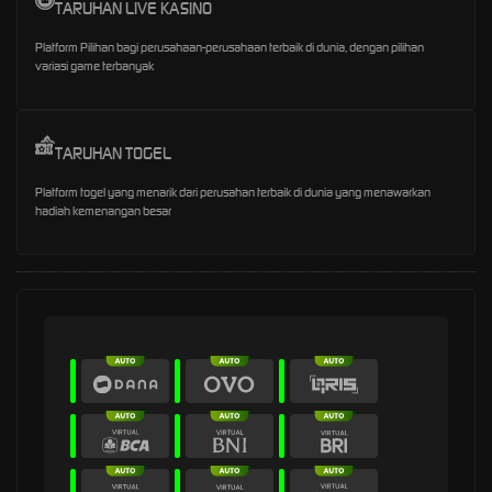
TARUHAN LIVE KASINO
Platform Pilihan bagi perusahaan-perusahaan terbaik di dunia, dengan pilihan
variasi game terbanyak
TARUHAN TOGEL
Platform togel yang menarik dari perusahan terbaik di dunia yang menawarkan
hadiah kemenangan besar