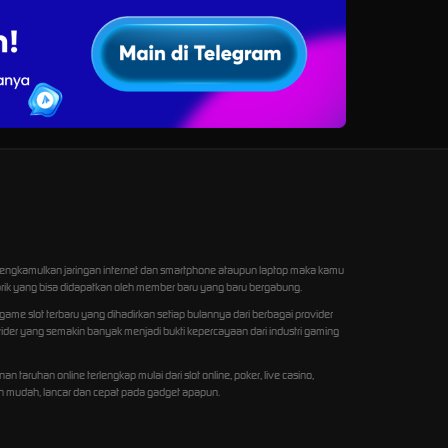
 mengkamulkan jaringan internet dan smartphone ataupun laptop maka kamu
rik yang bisa didapatkan oleh member baru yang baru bergabung.
ame slot terbaru yang dihadirkan setiap bulannya dari berbagai provider
der yang semakin banyak menjadi bukti kepercayaan dari industri gaming
aruhan online terlengkap mulai dari slot online, poker, live casino,
n mudah, lancar dan cepat pada gadget apapun.