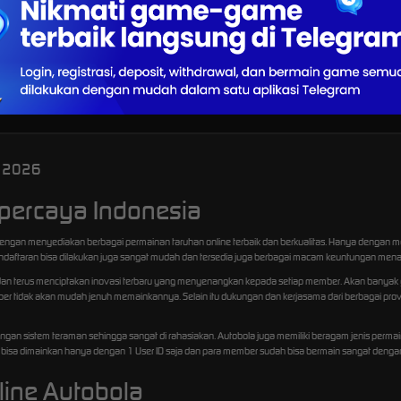
or 2026
erpercaya Indonesia
ia dengan menyediakan berbagai permainan taruhan online terbaik dan berkualitas. Hanya dengan
endaftaran bisa dilakukan juga sangat mudah dan tersedia juga berbagai macam keuntungan mena
ya dan terus menciptakan inovasi terbaru yang menyenangkan kepada setiap member. Akan banyak g
r tidak akan mudah jenuh memainkannya. Selain itu dukungan dan kerjasama dari berbagai provi
n sistem teraman sehingga sangat di rahasiakan. Autobola juga memiliki beragam jenis permainan t
t bisa dimainkan hanya dengan 1 User ID saja dan para member sudah bisa bermain sangat denga
line Autobola