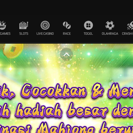
 GAMES
SLOTS
LIVE CASINO
RACE
TOGEL
OLAHRAGA
CRASH