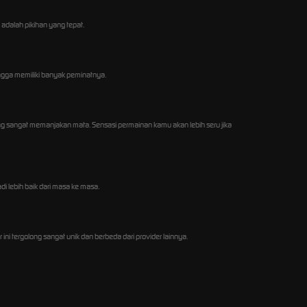
adalah pikihan yang tepat.
ingga memiliki banyak peminatnya.
ng sangat memanjakan mata. Sensasi permainan kamu akan lebih seru jika
i lebih baik dari masa ke masa.
i tergolong sangat unik dan berbeda dari provider lainnya.