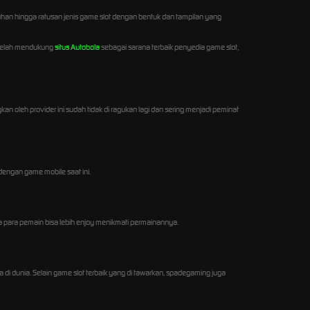
uhan hingga ratusan jenis game slot dengan bentuk dan tampilan yang
g telah mendukung
situs Autobola
sebagai sarana terbaik penyedia game slot,
an oleh provider ini sudah tidak di ragukan lagi dan sering menjadi peminat
 dengan game mobile saat ini.
gga para pemain bisa lebih enjoy menikmati permainannya.
di dunia. Selain game slot terbaik yang di tawarkan, spadegaming juga