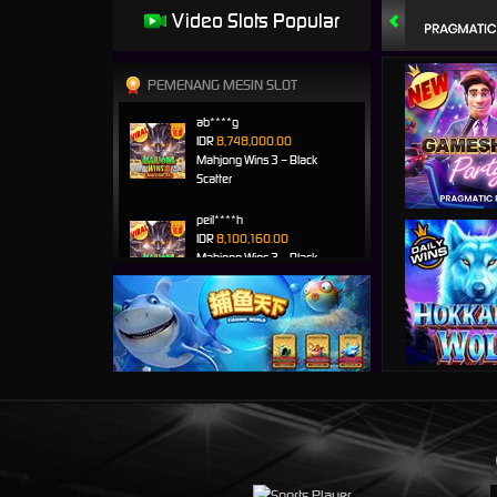
Video Slots Popular
PEMENANG MESIN SLOT
ab****g
IDR
8,748,000.00
Mahjong Wins 3 – Black
Scatter
peil****h
IDR
8,100,160.00
Mahjong Wins 3 – Black
Scatter
ab****g
IDR
3,478,500.00
Mahjong Wins 3 – Black
Scatter
m****n
IDR
2,572,000.00
Mahjong Wins 3 – Black
Scatter