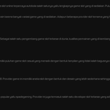
slot online terpercaya autobola salah satunya yaitu lengkapnya game slot yang di sediakan. Pul
main karena banyak variasi game yang di sediakan. Adapun beberapa provider slot ternama yan
. Sebagai salah satu pengembang game slot terbesar di dunia, kualitas permainan yang di kembangk
memiliki puluhan game slot casual yang menarik dengan bentuk tampilan yang tidak kalah bagusnya
ot88. Provider game ini memiliki aneka slot dengan bentuk dan desain yang lebih sederhana sehin
ular yaitu spadegaming. Provider ini juga termasuk salah satu developer slot terbesar yang ada 