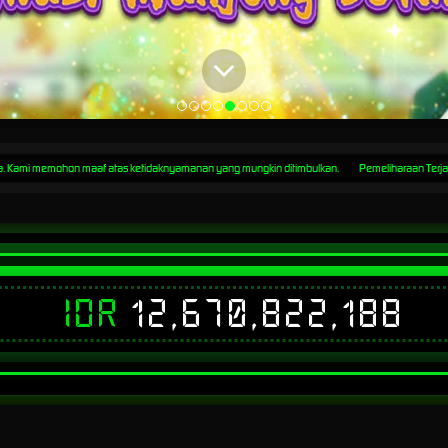
 memohon maaf atas ketidaknyamanan yang mungkin ditimbulkan.
Pemeliharaan Terjadwal: Mar
IDR
12,670,822,188