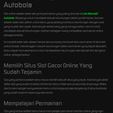
Autobola
Slot online adalah salah satu jenis permainan yang paling diminati di
Link Alternatif
Autobola
. Biasanya untuk mendapat sebuah keuntungan dalam jumlah besar, taruhan
adalah salah satu pilihan untuk kamu yang sedang memburu keuntungan dengan cara
yang mudah dan cepat. Ada banyak sekali orang yang menggunakan cara ini untuk
mendapat sebuah keuntungan, bahkan sebagian orang menjadikan permainan online
sebagai prioritas.
Ini menjadi salah satu alasan hampir semua orang membuat akun permainan di situs slot
online terbaik. Ada beragam macam keuntungan dalam permainan yang dapat diperoleh.
Kamu dapat memakai tips ini untuk mendapatkan keuntungan dari sebuah link slot gacor
online, sebagai berikut :
Memilih Situs Slot Gacor Online Yang
Sudah Terjamin
Tips yang pertama adalah kamu harus memilih sebuah situs yang tepat. Ada banyak sekali
daftar slot yang sudah tersebar di Internet namun tidak semua situs bisa di percaya. Maka
dari itu kami sangat menyarankan kamu untuk langsung saja bergabung di situs Autobola
yang sudah terjamin terpercaya dan aman.
Mempelajari Permainan
Tips yang kedua adalah kamu harus mempelajari permainan taruhan online yang ingin