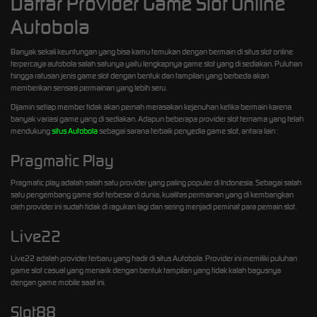
Daftar Provider Game Slot Online
Autobola
Banyak sekali keuntungan yang bisa kamu temukan dengan bermain di situs slot online
terpercaya autobola salah satunya yaitu lengkapnya game slot yang di sediakan. Puluhan
hingga ratusan jenis game slot dengan bentuk dan tampilan yang berbeda akan
memberikan sensasi permainan yang lebih seru.
Dijamin setiap member tidak akan pernah merasakan kejenuhan ketika bermain karena
banyak variasi game yang di sediakan. Adapun beberapa provider slot ternama yang telah
mendukung
situs Autobola
sebagai sarana terbaik penyedia game slot, antara lain :
Pragmatic Play
Pragmatic play adalah salah satu provider yang paling populer di Indonesia. Sebagai salah
satu pengembang game slot terbesar di dunia, kualitas permainan yang di kembangkan
oleh provider ini sudah tidak di ragukan lagi dan sering menjadi peminat para pemain slot.
Live22
Live22 adalah provider terbaru yang hadir di situs Autobola. Provider ini memiliki puluhan
game slot casual yang menarik dengan bentuk tampilan yang tidak kalah bagusnya
dengan game mobile saat ini.
Slot88