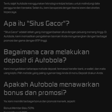
Tentu saja! Autobola menggunakan teknologi enkripsi terbaru untuk melindungi data
pengguna dan transaksi. Selain itu, kami beroperasi dengan lisensi resmi dari otoritas
terpercaya.
Apa itu "Situs Gacor"?
"Situs Gacor" adalah istilah yang menggambarkan situs dengan peluang menang tinggi. Di
Autobola, kami memastikan pengalaman bermain Anda menyenangkan dengan berbagai
promosi dan game dengan RTP tinggi.
Bagaimana cara melakukan
deposit di Autobola?
Kami menyediakan beberapa metode deposit, termasuk transfer bank, e-wallet, dan mata
uang kripto. Pilih metode yang paling nyaman bagi Anda di menu Deposit di akun Anda.
Apakah Autobola menawarkan
bonus dan promosi?
Ya, kami memiliki berbagai bonus dan promosi menarik, seperti:
Bonus Member Baru 50%