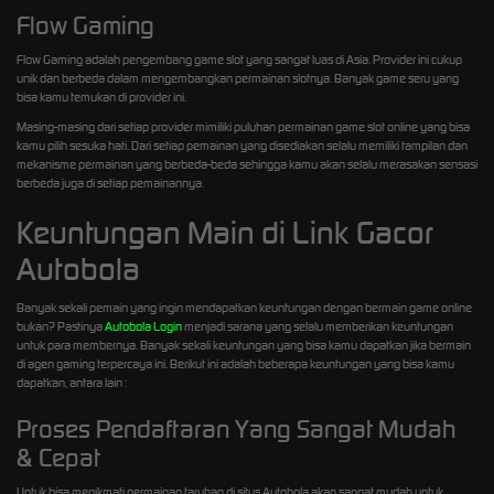
Flow Gaming
Flow Gaming adalah pengembang game slot yang sangat luas di Asia. Provider ini cukup
unik dan berbeda dalam mengembangkan permainan slotnya. Banyak game seru yang
bisa kamu temukan di provider ini.
Masing-masing dari setiap provider mimiliki puluhan permainan game slot online yang bisa
kamu pilih sesuka hati. Dari setiap pemainan yang disediakan selalu memiliki tampilan dan
mekanisme permainan yang berbeda-beda sehingga kamu akan selalu merasakan sensasi
berbeda juga di setiap pemainannya.
Keuntungan Main di Link Gacor
Autobola
Banyak sekali pemain yang ingin mendapatkan keuntungan dengan bermain game online
bukan? Pastinya
Autobola Login
menjadi sarana yang selalu memberikan keuntungan
untuk para membernya. Banyak sekali keuntungan yang bisa kamu dapatkan jika bermain
di agen gaming terpercaya ini. Berikut ini adalah beberapa keuntungan yang bisa kamu
dapatkan, antara lain :
Proses Pendaftaran Yang Sangat Mudah
& Cepat
Untuk bisa menikmati permainan taruhan di situs Autobola akan sangat mudah untuk