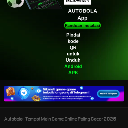
Gates of Olympus™
AUTOBOLA
App
Panduan instalasi
Pindai
kode
QR
untuk
Unduh
Android
APK
Autobola : Tempat Main Game Online Paling Gacor 2026