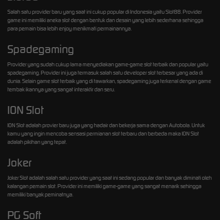
Salah satu provider baru yang saat ini cukup popular di Indonesia yaitu Slot88. Provider
game ini memiliki aneka slot dengan bentuk dan desain yang lebih sederhana sehingga
para pemain bisa lebih enjoy menikmati permainannya.
Spadegaming
Provider yang sudah cukup lama menyediakan game-game slot terbaik dan popular yaitu
spadegaming. Provider ini juga termasuk salah satu developer slot terbesar yang ada di
dunia. Selain game slot terbaik yang di tawarkan, spadegaming juga terkenal dengan game
tembak ikannya yang sangat interaktir dan seru.
ION Slot
ION Slot adalah provier baru juga yang hadair dan bekerja sama dengan Autobola. Untuk
kamu yang ingin mencoba sensasi permianan slot terbaru dan berbeda maka ION Slot
adalah pikihan yang tepat.
Joker
Joker Slot adalah salah satu provider yang saat ini sedang popular dan banyak diminati oleh
kalangan pemain slot. Provider ini memiliki game-game yang sangat menarik sehingga
memiliki banyak peminatnya.
PG Soft