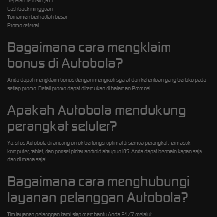
Sepsial Deposit QRIS
Cashback mingguan
Turnamen berhadiah besar
Promo referral
Bagaimana cara mengklaim
bonus di Autobola?
Anda dapat mengklaim bonus dengan mengikuti syarat dan ketentuan yang berlaku pada
setiap promo. Detail promo dapat ditemukan di halaman Promosi.
Apakah Autobola mendukung
perangkat seluler?
Ya, situs Autobola dirancang untuk berfungsi optimal di semua perangkat, termasuk
komputer, tablet, dan ponsel pintar android ataupun IOS. Anda dapat bermain kapan saja
dan di mana saja!
Bagaimana cara menghubungi
layanan pelanggan Autobola?
Tim layanan pelanggan kami siap membantu Anda 24/7 melalui: