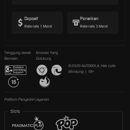
Deposit
Penarikan
Rata-rata 1 Menit
Rata-rata 3 Menit
Tanggung Jawab
Browser Yang
Bermain
Didukung
©2026 AUTOBOLA. Hak cipta
dilindungi | 18+
Platform Penyedia Layanan
Slots