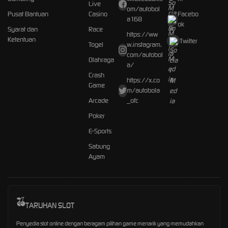
Live
om/autobol
Pusat Bantuan
Casino
Facebo
a168
ok
Syarat dan
Race
https://ww
Ketentuan
Twitter
Togel
w.instagram.
com/autobol
Olahraga
a/
Crash
https://x.co
Game
m/autobola
Arcade
_ofc
Poker
E-Sports
Sabung
Ayam
TARUHAN SLOT
Penyedia slot online dengan beragam pilihan game menarik yang memudahkan