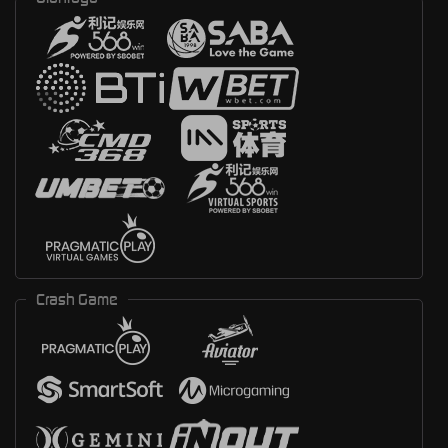
Crash Game