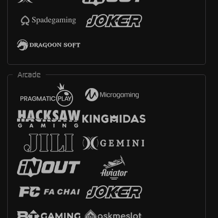
Arcade