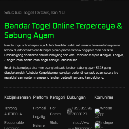
Situs Judi Togel Terbaik, Isin 4D
Bandar Togel Online Terpercaya &
Sabung Ayam
Bandar togel online terpercaya Autobola adalah salah satu sarana bermain lottery online
terbaik di Indonesia karena terdapat promo-promo menarik bagi para member setia.
Pasaran yang disediakan dan taruhan yang bisa kamu mainkan meliputi 4 angka, 3 angka,
2 angka, colok bebas, colok naga, colok jitu, dan lain-lain.
Selain itu, kamu juga bisa memasang bet pada taruhan sabung ayam S128 yang
disediakan oleh Autobola. Kamu bisa menyaksikan pertandingan adu ayam secara live
melalui streaming dan memasang taruhan pada pilihan yang kamu dukung.
Kebijaksanaan
Platform
Kategori
Dukungan
Komunitas
Tentang
Promosi
Hot
+85585596
Whatsa
AUTOBOLA
Games
7889123
pp
Loyalty
Responsible
Slots
https://ww
Instagra
Referral
Gambling
w.facebook.c
m