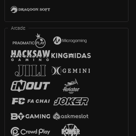
Arcade