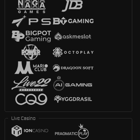
Live Casino