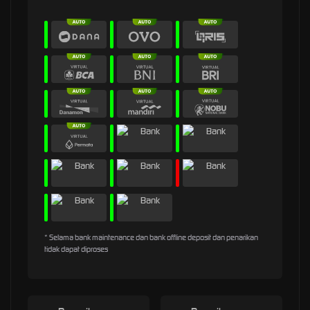
* Selama bank maintenance dan bank offline deposit dan penarikan
tidak dapat diproses