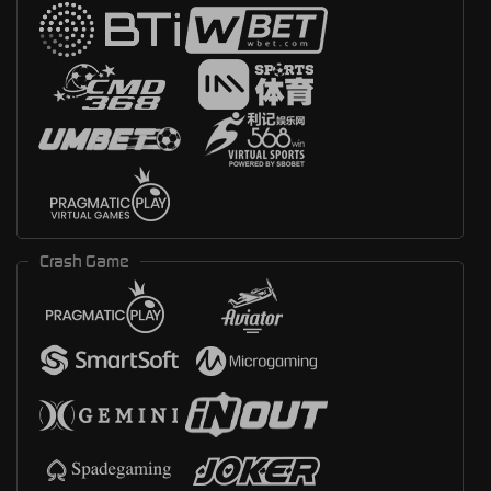
Crash Game