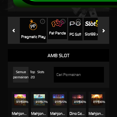
i
i
i
i
i
Facha
Fat Panda
Slot88 x PP
PG Soft
Pragmatic Play
AMB SLOT
Semua
Top
Slots
permainan
20
RTP
98%
RTP
97%
RTP
95%
RTP
96%
RTP
96%
Mahjong Legend
Mahjong of the White Tiger
Mahjong Legend Xmas
Dino Gems
Mahjong Legacy