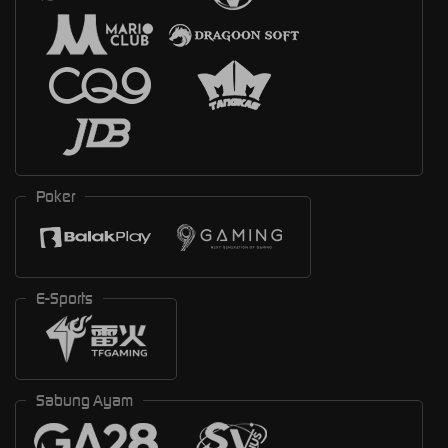
Poker
E-Sports
Sabung Ayam