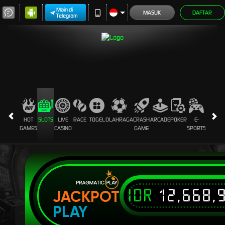
Main di
MASUK
DAFTAR
Telegram
HOT
SLOTS
LIVE
RACE
TOGEL
OLAHRAGA
CRASH
ARCADE
POKER
E-
SABUN
GAMES
CASINO
GAME
SPORTS
AYAM
IDR
12,668,
JACKPOT
PLAY