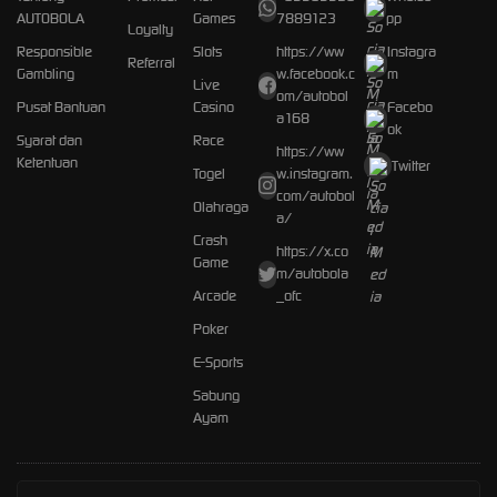
AUTOBOLA
Games
7889123
pp
Loyalty
Responsible
Slots
https://ww
Instagra
Referral
Gambling
w.facebook.c
m
Live
om/autobol
Pusat Bantuan
Casino
Facebo
a168
ok
Syarat dan
Race
https://ww
Ketentuan
Twitter
Togel
w.instagram.
com/autobol
Olahraga
a/
Crash
https://x.co
Game
m/autobola
Arcade
_ofc
Poker
E-Sports
Sabung
Ayam