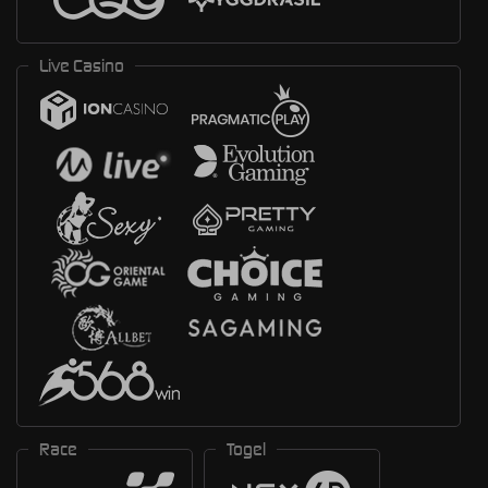
Live Casino
Race
Togel