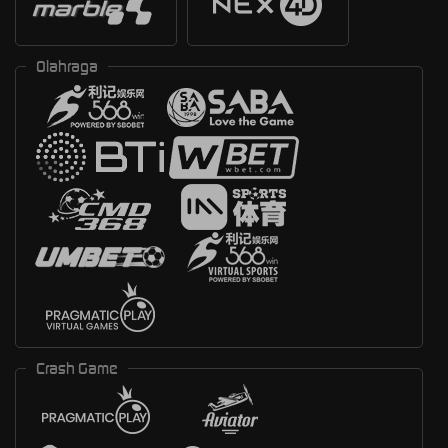
Olahraga
Crash Game