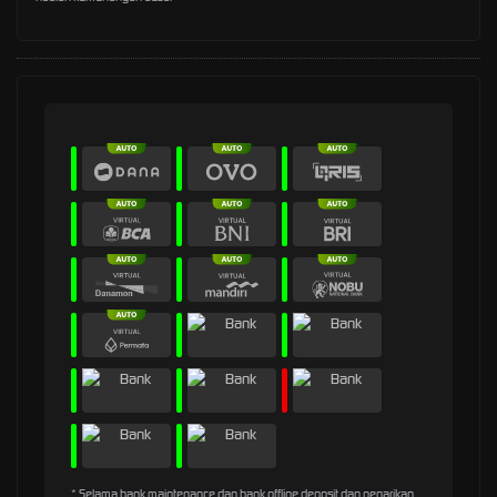
* Selama bank maintenance dan bank offline deposit dan penarikan