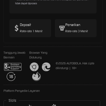
tidak dapat diproses
Deposit
Penarikan
Rata-rata 1 Menit
Rata-rata 3 Menit
Tanggung Jawab
Browser Yang
Bermain
Didukung
©2026 AUTOBOLA. Hak cipta
dilindungi | 18+
Platform Penyedia Layanan
Slots