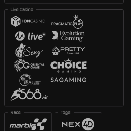
Live Casino
Race
Togel