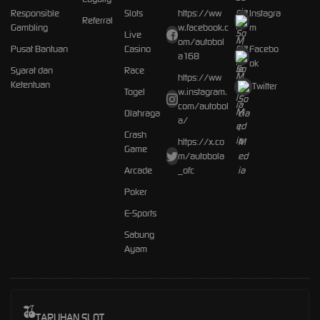
Responsible
Slots
https://ww
Instagra
Referral
Gambling
w.facebook.c
m
Live
om/autobol
Pusat Bantuan
Casino
Facebo
a168
ok
Syarat dan
Race
https://ww
Ketentuan
Twitter
Togel
w.instagram.
com/autobol
Olahraga
a/
Crash
https://x.co
Game
m/autobola
Arcade
_ofc
Poker
E-Sports
Sabung
Ayam
TARUHAN SLOT