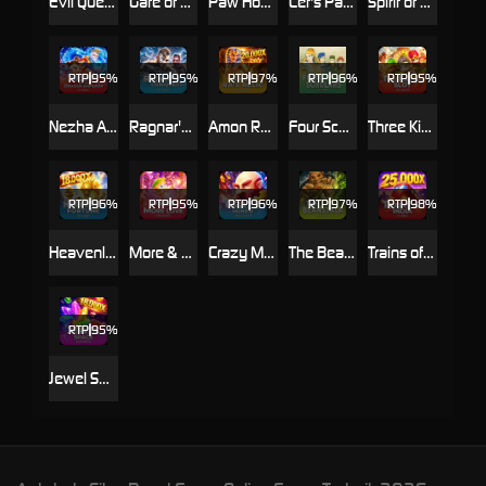
Evil Queen Cauldron
Gate of Ninja
Paw House 2
Let's Party
Spirit of Nine Tails
RTP
95%
RTP
95%
RTP
97%
RTP
96%
RTP
95%
Nezha And The Dragon Emperor
Ragnar's Conquest
Amon Ra's Relic
Four Scholars
Three Kingdoms Slot
RTP
96%
RTP
95%
RTP
96%
RTP
97%
RTP
98%
Heavenly Fortune
More & More Love
Crazy Miner
The Beanstalk
Trains of India
RTP
95%
Jewel Space